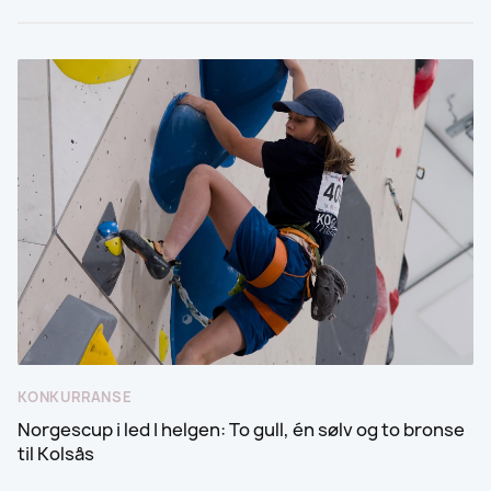
KONKURRANSE
Norgescup i led I helgen: To gull, én sølv og to bronse
til Kolsås