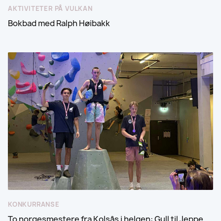
AKTIVITETER PÅ VULKAN
Bokbad med Ralph Høibakk
KONKURRANSE
To norgesmestere fra Kolsås i helgen: Gull til Jeppe