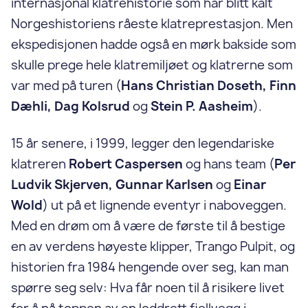
internasjonal klatrehistorie som har blitt kalt
Norgeshistoriens råeste klatreprestasjon. Men
ekspedisjonen hadde også en mørk bakside som
skulle prege hele klatremiljøet og klatrerne som
var med på turen (
Hans Christian Doseth, Finn
Dæhli, Dag Kolsrud
og
Stein P. Aasheim
).
15 år senere, i 1999, legger den legendariske
klatreren
Robert Caspersen
og hans team (
Per
Ludvik Skjerven, Gunnar Karlsen
og
Einar
Wold
) ut på et lignende eventyr i naboveggen.
Med en drøm om å være de første til å bestige
en av verdens høyeste klipper, Trango Pulpit, og
historien fra 1984 hengende over seg, kan man
spørre seg selv: Hva får noen til å risikere livet