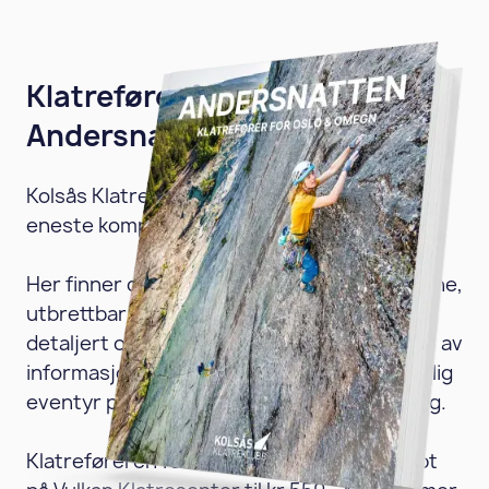
Klatreføreren for
Andersnatten (2024)
Kolsås Klatreklubb er stolt utgiver av den
eneste komplette føreren for Andersnatten.
Her finner du grundige beskrivelser av rutene,
utbrettbar høyoppløselig topobilder for
detaljert oversikt over linjene og det meste av
informasjonen du trenger for å ha et skikkelig
eventyr på Østlandets eneste ministorvegg.
Klatreføreren for Andersnatten får du kjøpt