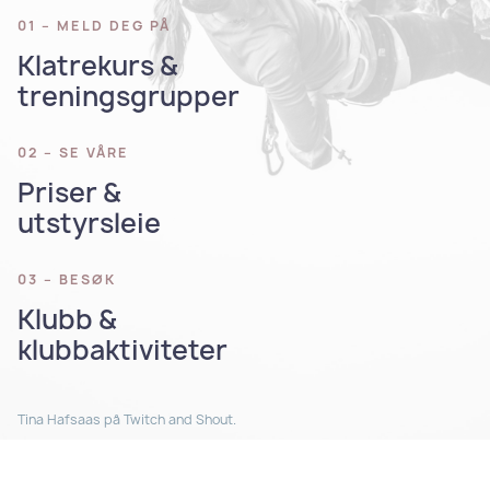
01 – MELD DEG PÅ
Klatrekurs &
treningsgrupper
02 – SE VÅRE
Priser &
utstyrsleie
03 – BESØK
Klubb &
klubbaktiviteter
Tina Hafsaas på Twitch and Shout.