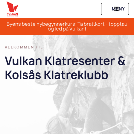
MENY
Byens beste nybegynnerkurs: Ta brattkort - topptau
og led på Vulkan!
VELKOMMEN TIL
Vulkan Klatresenter &
Kolsås Klatreklubb