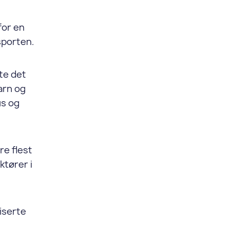
for en
sporten.
øte det
arn og
us og
re flest
ktører i
iserte