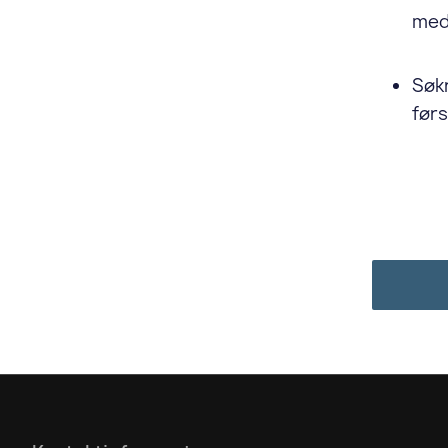
medl
Søkn
førs