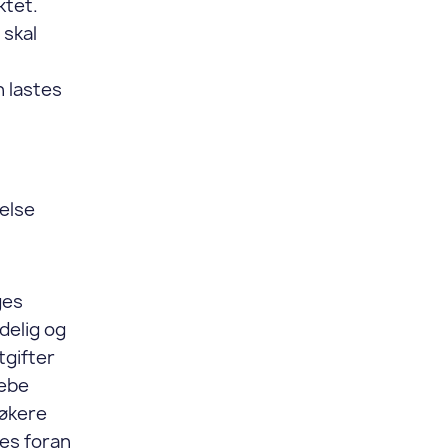
ktet.
 skal
 lastes
delse
ges
delig og
tgifter
rebe
søkere
res foran