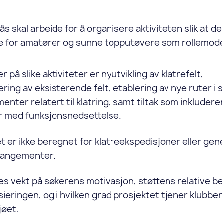
ås skal arbeide for å organisere aktiviteten slik at d
e for amatører og sunne topputøvere som rollemode
 på slike aktiviteter er nyutvikling av klatrefelt,
ring av eksisterende felt, etablering av nye ruter i 
nter relatert til klatring, samt tiltak som inkludere
 med funksjonsnedsettelse.
t er ikke beregnet for klatreekspedisjoner eller gen
rangementer.
es vekt på søkerens motivasjon, støttens relative b
sieringen, og i hvilken grad prosjektet tjener klubbe
jøet.