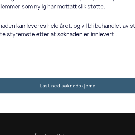
emmer som nylig har mottatt slik støtte.
aden kan leveres hele året, og vil bli behandlet av s
te styremøte etter at søknaden er innlevert .
Last ned søknadskjema