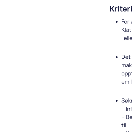
Kriter
For
Klat
i el
Det 
maks
oppf
emil
Søk
· I
· Be
til.