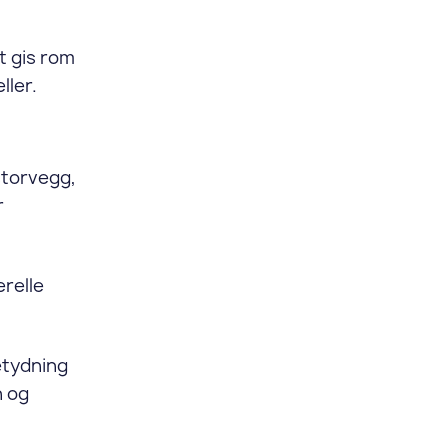
et gis rom
ller.
storvegg,
r
erelle
etydning
n og