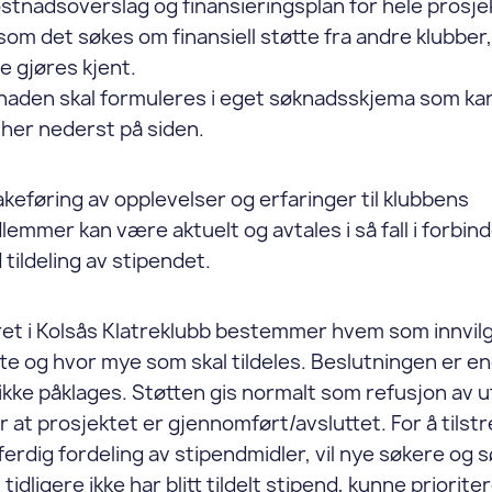
stnadsoverslag og finansieringsplan for hele prosje
om det søkes om finansiell støtte fra andre klubber,
e gjøres kjent.
naden skal formuleres i eget søknadsskjema som kan
her nederst på siden.
akeføring av opplevelser og erfaringer til klubbens
emmer kan være aktuelt og avtales i så fall i forbin
tildeling av stipendet.
ret i Kolsås Klatreklubb bestemmer hvem som innvil
te og hvor mye som skal tildeles. Beslutningen er en
ikke påklages. Støtten gis normalt som refusjon av u
r at prosjektet er gjennomført/avsluttet. For å tilst
ferdig fordeling av stipendmidler, vil nye søkere og 
tidligere ikke har blitt tildelt stipend, kunne priorite