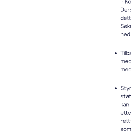
· Ko
Ders
dett
Søk
ned 
Tilb
medl
med 
Sty
støt
kan 
ette
rett
som 