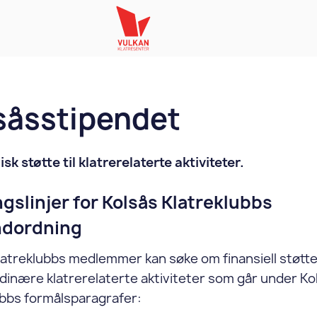
såsstipendet
k støtte til klatrerelaterte aktiviteter.
gslinjer for Kolsås Klatreklubbs
ndordning
latreklubbs medlemmer kan søke om finansiell støtte 
dinære klatrerelaterte aktiviteter som går under Ko
ubbs formålsparagrafer: