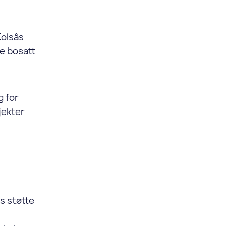
Kolsås
e bosatt
g for
jekter
s støtte