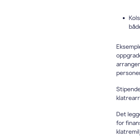
Kols
båd
Eksempler
oppgrade
arrangeme
personer
Stipende
klatrear
Det legg
for finan
klatremil