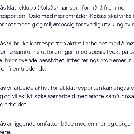
ås klatreklubb (Kolsås) har som formål å fremme
resporten i Oslo med nærområder. Kolsås skal virke 
erhetsmessig og miljømessig forsvarlig utvikling av 
ås vil bruke klatresporten aktivt i arbeidet med å m
erne samfunns utfordringer, med spesiell vekt på b
, hvor økende passivitet, integreringsproblemer, r
d er fremtredende.
ås vil arbeide aktivt for at klatresporten kan engasje
g og vil aktivt søke samarbeid med andre samfunnsa
e arbeidet.
sås anliggende omfatter både medlemmer og uorgan
vere.