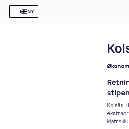
MENY
Kol
Økonomis
Retnin
stipe
Kolsås K
ekstraor
klatrekl