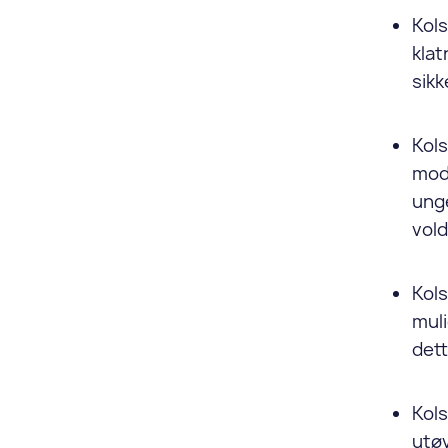
Kols
klat
sikk
Kols
mod
unge
vol
Kols
muli
dett
Kol
utø