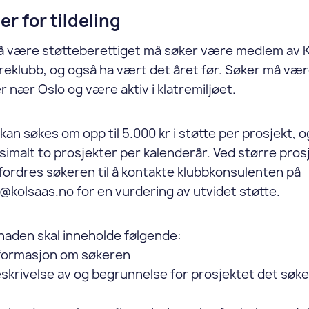
ier for tildeling
 å være støtteberettiget må søker være medlem av 
reklubb, og også ha vært det året før. Søker må vær
ler nær Oslo og være aktiv i klatremiljøet.
kan søkes om opp til 5.000 kr i støtte per prosjekt, o
imalt to prosjekter per kalenderår. Ved større pros
ordres søkeren til å kontakte klubbkonsulenten på
@kolsaas.no for en vurdering av utvidet støtte.
naden skal inneholde følgende:
nformasjon om søkeren
skrivelse av og begrunnelse for prosjektet det søke