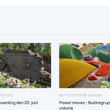
TER UTE
AKTIVITETER PÅ VULKAN
amling den 20. juni
Power moves - Buldregrup
voksne