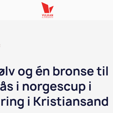
E
ølv og én bronse til
ås i norgescup i
ring i Kristiansand