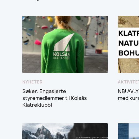
NYHETER
AKTIVITE
Søker: Engasjerte
NB! AVLY
styremedlemmer til Kolsås
med kursi
Klatreklubb!