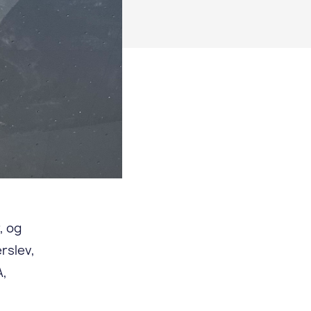
, og
rslev,
A,
i