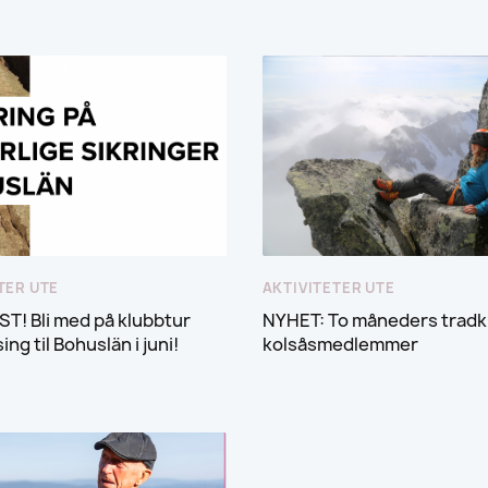
TER UTE
AKTIVITETER UTE
ST! Bli med på klubbtur
NYHET: To måneders tradk
ng til Bohuslän i juni!
kolsåsmedlemmer