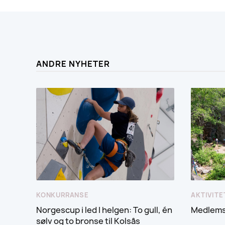
ANDRE NYHETER
KONKURRANSE
AKTIVITE
Norgescup i led I helgen: To gull, én
Medlemss
sølv og to bronse til Kolsås