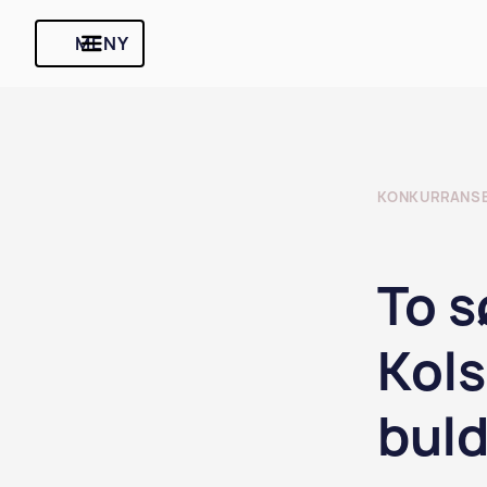
MENY
KONKURRANS
To s
Kols
buld