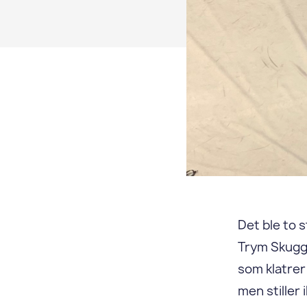
Det ble to s
Trym Skugg
som klatrer
men stiller 