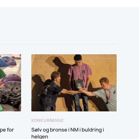
KONKURRANSE
pe for
Sølv og bronse i NM i buldring i
helgen