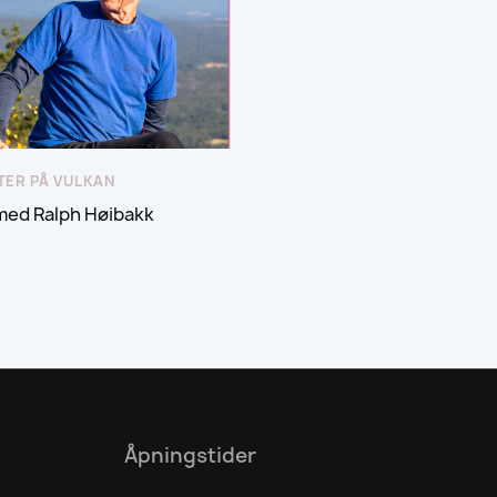
TER PÅ VULKAN
med Ralph Høibakk
Åpningstider