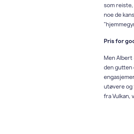
som reiste, 
noe de kansk
"hjemmegy
Pris for g
Men Albert g
den gutten 
engasjement
utøvere og 
fra Vulkan,