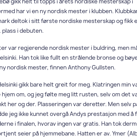
bø gikk helt til topps i årets nordiske mesterskap i
ermed har vi en ny nordisk mester i klubben. Klubbk
rk deltok i sitt første nordiske mesterskap og fikk 
 plass i debuten.
ter var regjerende nordisk mester i buldring, men m
elsinki. Han tok like fullt en strålende bronse og bøy
r ny nordisk mester, finnen Anthony Gullsten.
Helsinki gikk bare helt greit for meg. Klatringen min v
 hjem om, og jeg følte meg litt rusten, selv om det v
kt her og der. Plasseringen var deretter. Men selv p
de jeg ikke kunnet overgå Andys prestasjon med å 
lderne i finalen, hvorav ingen var gratis. Han tok der
rtjent seier på hjemmebane. Hatten er av. Ymer (Alb