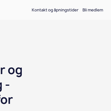
Kontakt og åpningstider
Bli medlem
r og
 -
for