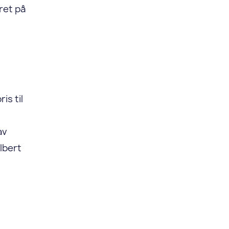
tret på
is til
av
lbert