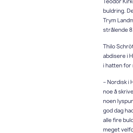
Teodor Kirke
buldring. D
Trym Landma
strålende 8.
Thilo Schrö
abdisere i H
i hatten fo
– Nordisk i 
noe å skrive
noen lyspun
god dag had
alle fire bu
meget velfo