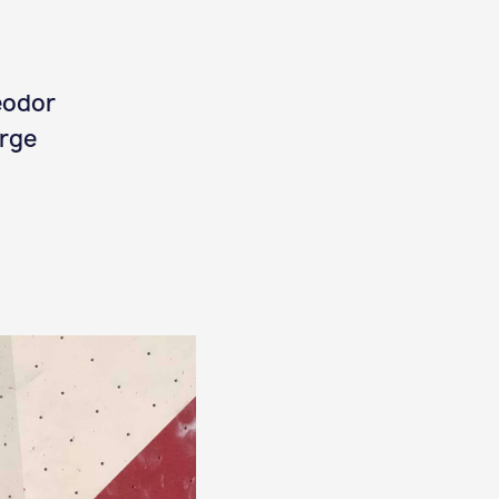
Teodor
orge