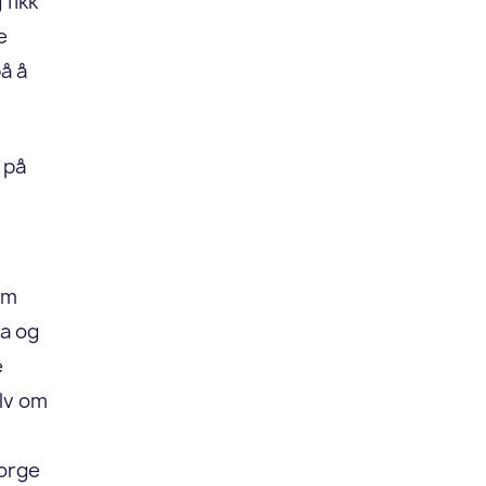
 fikk
e
på å
 på
om
 a og
e
elv om
Norge