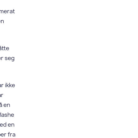
amerat
en
åtte
er seg
ar ikke
ar
å en
flashe
med en
er fra