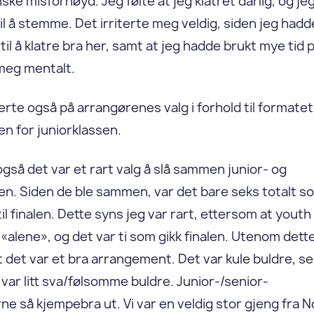
ske misfornøyd. Jeg følte at jeg klatret dårlig, og jeg
til å stemme. Det irriterte meg veldig, siden jeg hadd
il å klatre bra her, samt at jeg hadde brukt mye tid 
meg mentalt.
erte også på arrangørenes valg i forhold til formatet
n for juniorklassen.
også det var et rart valg å slå sammen junior- og
en. Siden de ble sammen, var det bare seks totalt s
til finalen. Dette syns jeg var rart, ettersom at youth
 «alene», og det var ti som gikk finalen. Utenom dett
t det var et bra arrangement. Det var kule buldre, s
 var litt sva/følsomme buldre. Junior-/senior-
rne så kjempebra ut. Vi var en veldig stor gjeng fra 