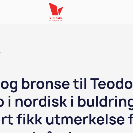
E
 og bronse til Teodo
o i nordisk i buldring
rt fikk utmerkelse 