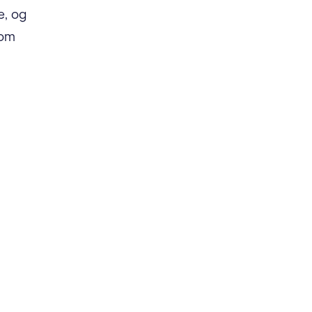
e, og
som