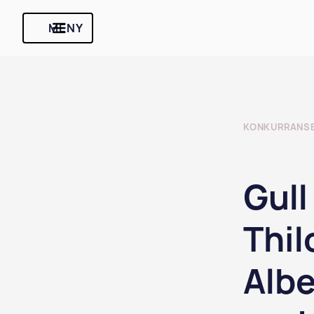
MENY
KONKURRANS
Gull
Thil
Albe