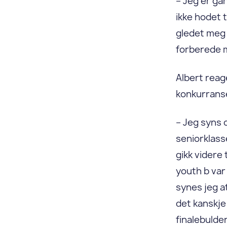
– Jeg er gan
ikke hodet 
gledet meg t
forberede 
Albert reag
konkurranse
– Jeg syns 
seniorklass
gikk videre 
youth b var
synes jeg a
det kanskje
finalebulde