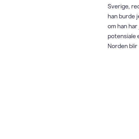
Sverige, re
han burde je
om han har 
potensiale e
Norden blir