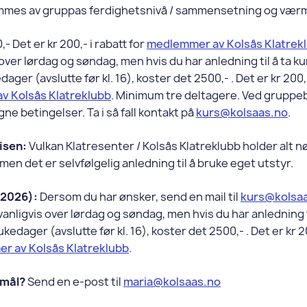
mes av gruppas ferdighetsnivå / sammensetning og værm
,- Det er kr 200,- i rabatt for
medlemmer av Kolsås Klatrek
 over lørdag og søndag, men hvis du har anledning til å ta k
ager (avslutte før kl. 16), koster det 2500,- . Det er kr 200,-
v Kolsås Klatreklubb
. Minimum tre deltagere. Ved gruppe
gne betingelser. Ta i så fall kontakt på
kurs@kolsaas.no
.
risen:
Vulkan Klatresenter / Kolsås Klatreklubb holder alt 
 men det er selvfølgelig anledning til å bruke eget utstyr.
(2026):
Dersom du har ønsker, send en mail til
kurs@kolsa
anligvis over lørdag og søndag, men hvis du har anledning t
kedager (avslutte før kl. 16), koster det 2500,- . Det er kr 20
r av Kolsås Klatreklubb
.
smål?
Send en e-post til
maria@kolsaas.no