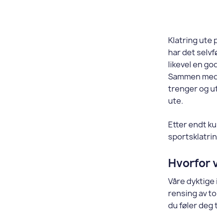
Klatring ute 
har det selvf
likevel en go
Sammen med v
trenger og u
ute.
Etter endt ku
sportsklatri
Hvorfor 
Våre dyktige 
rensing av to
du føler deg 