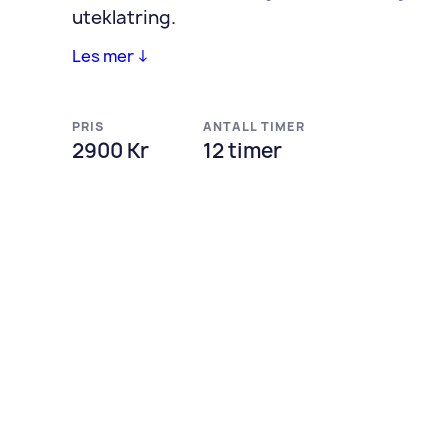
uteklatring.
Les mer ↓
PRIS
ANTALL TIMER
2900
Kr
12
timer