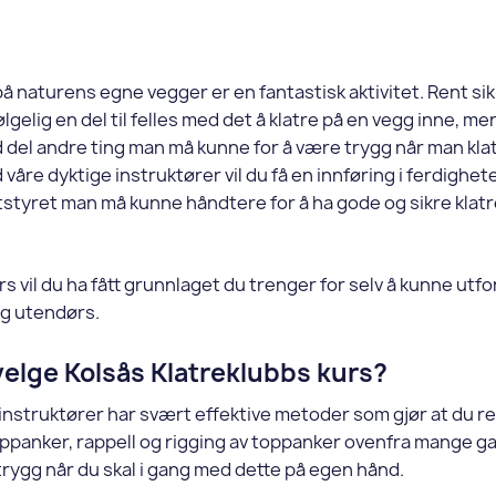
på naturens egne vegger er en fantastisk aktivitet. Rent s
ølgelig en del til felles med det å klatre på en vegg inne, me
d del andre ting man må kunne for å være trygg når man klat
åre dyktige instruktører vil du få en innføring i ferdighe
tstyret man må kunne håndtere for å ha gode og sikre klat
rs vil du ha fått grunnlaget du trenger for selv å kunne utf
ng utendørs.
velge Kolsås Klatreklubbs kurs?
instruktører har svært effektive metoder som gjør at du re
ppanker, rappell og rigging av toppanker ovenfra mange gan
trygg når du skal i gang med dette på egen hånd.