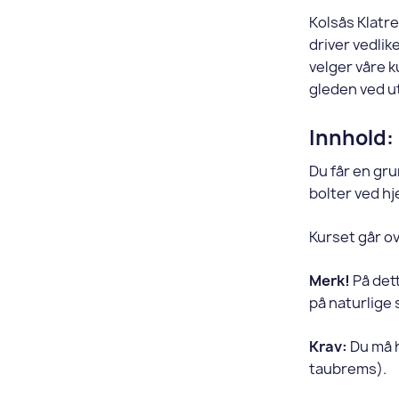
Kolsås Klatre
driver vedlike
velger våre k
gleden ved ut
Innhold:
Du får en gru
bolter ved hj
Kurset går ov
Merk!
På dett
på naturlige 
Krav:
Du må h
taubrems).