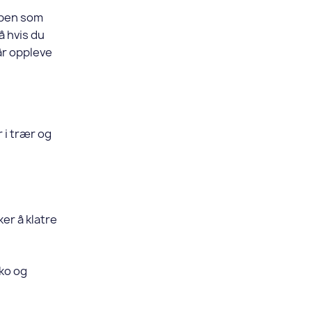
ubben som
å hvis du
får oppleve
 i trær og
er å klatre
sko og