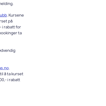
elding.
lubb
. Kursene
urset på
 i rabatt for
bookinger ta
nødvendig
as.no
.
il å ta kurset
0,- i rabatt