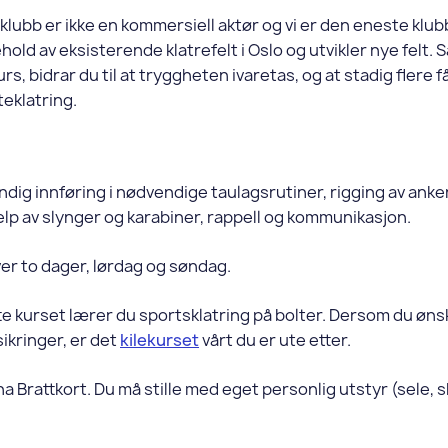
klubb er ikke en kommersiell aktør og vi er den eneste kl
hold av eksisterende klatrefelt i Oslo og utvikler nye felt. S
urs, bidrar du til at tryggheten ivaretas, og at stadig flere 
eklatring.
ndig innføring i nødvendige taulagsrutiner, rigging av anker
elp av slynger og karabiner, rappell og kommunikasjon.
er to dager, lørdag og søndag.
e kurset lærer du sportsklatring på bolter. Dersom du ønsk
sikringer, er det
kilekurset
vårt du er ute etter.
a Brattkort. Du må stille med eget personlig utstyr (sele, 