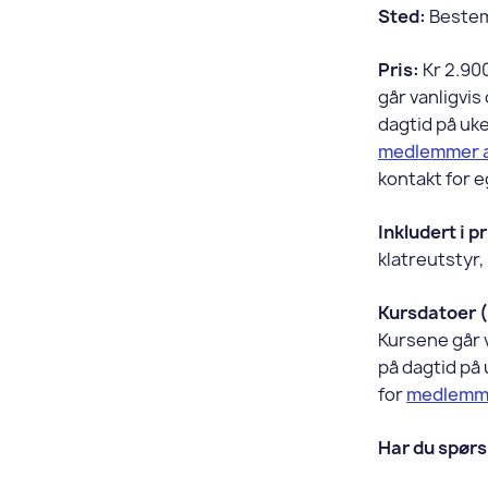
Sted:
Bestem
Pris:
Kr 2.900
går vanligvis
dagtid på uked
medlemmer a
kontakt for e
Inkludert i p
klatreutstyr,
Kursdatoer 
Kursene går v
på dagtid på u
for
medlemme
Har du spør