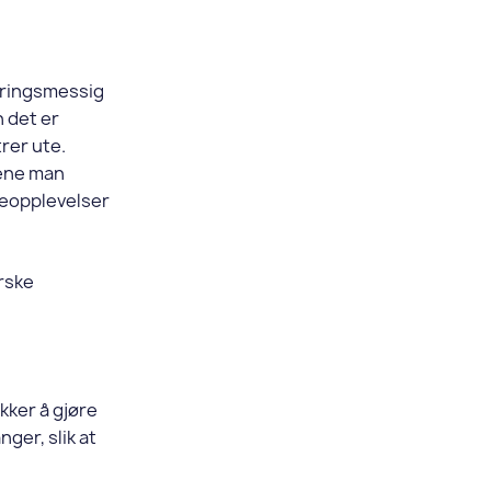
ikringsmessig
n det er
rer ute.
tene man
reopplevelser
orske
kker å gjøre
ger, slik at